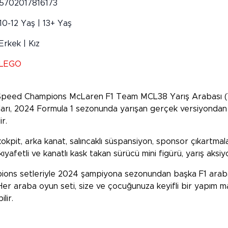
5702017816173
10-12 Yaş | 13+ Yaş
Erkek | Kız
LEGO
 Speed Champions McLaren F1 Team MCL38 Yarış Arabası (772
ları, 2024 Formula 1 sezonunda yarışan gerçek versiyondan t
ir.
kpit, arka kanat, salıncaklı süspansiyon, sponsor çıkartmaları
afetli ve kanatlı kask takan sürücü mini figürü, yarış aksiyonu
ns setleriyle 2024 şampiyona sezonundan başka F1 arabaları
. Her araba oyun seti, size ve çocuğunuza keyifli bir yapım 
lir.