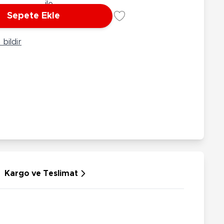
rünleri
Çeşitli Peluşlar
Sepete Ekle
ülü Araçlar
aykay - Paten - Scooter
bildir
sikletler
oruyucu Ekipmanlar
niz - Havuz Ürünleri
ahçe Oyuncakları
or Ürünleri
dallı Araçlar
n Git Araçlar
allanan Oyuncaklar
u Tabancaları
Kargo ve Teslimat