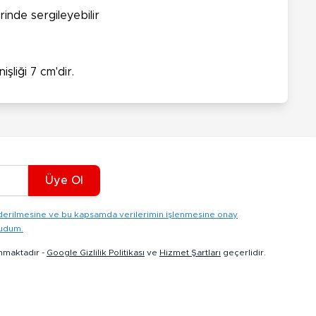
inde sergileyebilir
liği 7 cm'dir.
Üye Ol
gönderilmesine ve bu kapsamda verilerimin işlenmesine onay
kudum.
nmaktadır -
Google Gizlilik Politikası
ve
Hizmet Şartları
geçerlidir.