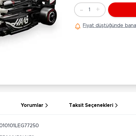
Ü
Hobi Oyuncakları
-
+
1
Anne Bebek Oyuncakları
Adet
Ak
Maketler
K
Fiyat düştüğünde bana 
Aktivite Masaları
Sihirbazlık Setleri
Bi
Oyun Halısı
Puzzlelar
K
Dönence ve Projektörler
Çeşitli Eğlence Oyuncakları
De
Dişlik ve Çıngıraklar
El İşi Setleri
B
Beslenme Gereçleri
Slime
Sp
Yürüme Arkadaşı
Pe
Bebek Oyuncakları
Bi
Bebek Araç Gereçleri
S
Banyo Oyuncakları
S
Yorumlar
Taksit Seçenekleri
010101LEG77250