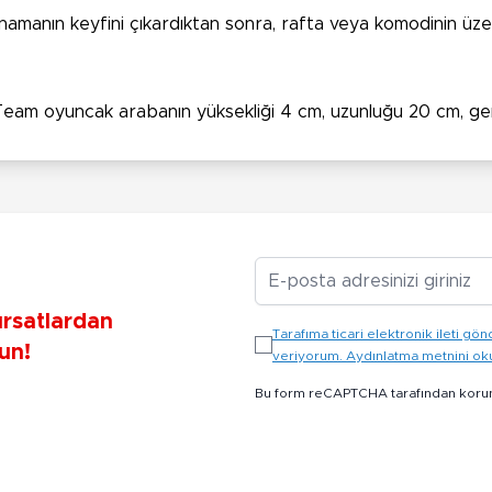
namanın keyfini çıkardıktan sonra, rafta veya komodinin üzer
am oyuncak arabanın yüksekliği 4 cm, uzunluğu 20 cm, geniş
E-posta Adresiniz
ırsatlardan
Tarafıma ticari elektronik ileti 
un!
veriyorum. Aydınlatma metnini o
Bu form reCAPTCHA tarafından koru