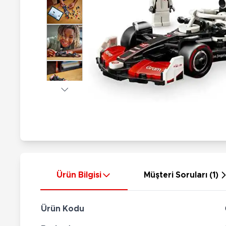
Nerf
Hayvan Figürler
Silahlar
Çeşitli Figürler
Silah Setleri
Koleksiyon Figürler
Kılıç Setleri
Elektronik Ürünler
Ok Setleri
Çeşitli Elektronik Ürünler
Ürün Bilgisi
Müşteri Soruları (1)
Ürün Kodu