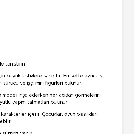
 tanıştırın.
n büyük lastiklere sahiptir. Bu sette ayrıca yol
n sürücü ve işçi mini figürleri bulunur.
ın modeli inşa ederken her açıdan görmelerini
utlu yapım talimatları bulunur.
arakterler içerir. Çocuklar, oyun olasılıkları
bilir.
e sürpriz yapın.