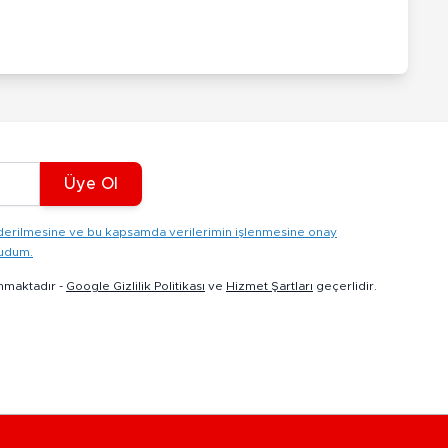
Üye Ol
gönderilmesine ve bu kapsamda verilerimin işlenmesine onay
kudum.
nmaktadır -
Google Gizlilik Politikası
ve
Hizmet Şartları
geçerlidir.