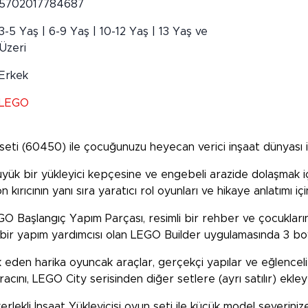
5702017784687
3-5 Yaş | 6-9 Yaş | 10-12 Yaş | 13 Yaş ve
Üzeri
Erkek
LEGO
 seti (60450) ile çocuğunuzu heyecan verici inşaat dünyası ile
üyük bir yükleyici kepçesine ve engebeli arazide dolaşmak içi
 kırıcının yanı sıra yaratıcı rol oyunları ve hikaye anlatımı içi
GO Başlangıç Yapım Parçası, resimli bir rehber ve çocuklar
l bir yapım yardımcısı olan LEGO Builder uygulamasında 3 boy
k eden harika oyuncak araçlar, gerçekçi yapılar ve eğlenceli k
cını, LEGO City serisinden diğer setlere (ayrı satılır) ekleye
erlekli İnşaat Yükleyicisi oyun seti ile küçük model severiniz