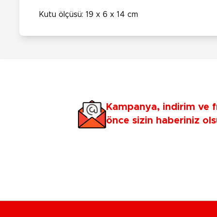
Kutu ölçüsü: 19 x 6 x 14 cm
Kampanya, indirim ve f
önce sizin haberiniz ols