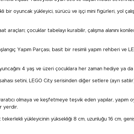
i bir oyuncak yükleyici, sürücü ve işçi mini figürleri, yol çal
araçları; çocuklar tabelayı kurabilir, çalışma alanını konil
 Başlangıç Yapım Parçası, basit bir resimli yapım rehberi ve 
uncağını 4 yaş ve üzeri çocuklara her zaman hediye ya da sü
hası setini, LEGO City serisinden diğer setlere (ayrı satılı
yaratıcı olmaya ve keşfetmeye teşvik eden yapılar, yapım oy
r yerdir.
ekerlekli yükleyicinin yüksekliği 8 cm, uzunluğu 16 cm, genişl