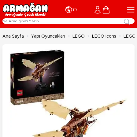
İçeriğe geç
Cart
TR
Ana Sayfa
>
Yapı Oyuncakları
>
LEGO
>
LEGO Icons
>
LEGO I