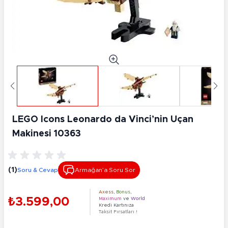
LEGO Icons Leonardo da Vinci’nin Uçan
Makinesi 10363
(1)
Soru & Cevap
Armağan’a Soru Sor
Axess
,
Bonus
,
₺3.599,00
Maximum
ve
World
Kredi Kartınıza
Taksit Fırsatları !