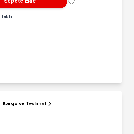
Sepete Ekle
rünleri
Çeşitli Peluşlar
ülü Araçlar
bildir
aykay - Paten - Scooter
sikletler
oruyucu Ekipmanlar
niz - Havuz Ürünleri
ahçe Oyuncakları
or Ürünleri
dallı Araçlar
n Git Araçlar
allanan Oyuncaklar
u Tabancaları
Kargo ve Teslimat