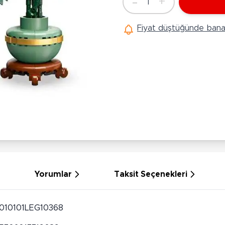
-
+
1
Ü
Adet
Hobi Oyuncakları
Anne Bebek Oyuncakları
Ak
Fiyat düştüğünde bana 
Maketler
K
Aktivite Masaları
Sihirbazlık Setleri
Bi
Oyun Halısı
Puzzlelar
K
Dönence ve Projektörler
Çeşitli Eğlence Oyuncakları
De
Dişlik ve Çıngıraklar
El İşi Setleri
B
Beslenme Gereçleri
Slime
Sp
Yürüme Arkadaşı
Pe
Bebek Oyuncakları
Bi
Bebek Araç Gereçleri
S
Banyo Oyuncakları
S
Yorumlar
Taksit Seçenekleri
010101LEG10368