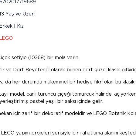
5702017719689
13 Yaş ve Üzeri
Erkek | Kız
LEGO
içek setiyle (10368) bir mola verin.
r ve Dört Beyefendi olarak bilinen dört güzel klasik bitkide
ya da her durumda mükemmel bir hediye fikri olan bu klasik çi
aylı model, canlı turuncu çiçeği tomurcuk halinde, açıyorken
leştirilmiş pastel yeşil bir saksı içinde gelir.
mekan için zarif bir dekoratif modeldir ve LEGO Botanik Koleks
cı LEGO yapım projeleri serisiyle bir rahatlama alanını keşfedi