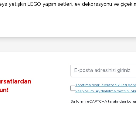
ya yetişkin LEGO yapım setleri, ev dekorasyonu ve çiçek mer
E-posta Adresiniz
ırsatlardan
Tarafıma ticari elektronik ileti 
un!
veriyorum. Aydınlatma metnini o
Bu form reCAPTCHA tarafından koru