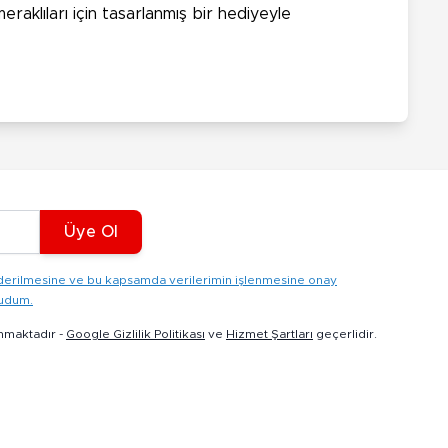
aklıları için tasarlanmış bir hediyeyle
Üye Ol
gönderilmesine ve bu kapsamda verilerimin işlenmesine onay
kudum.
nmaktadır -
Google Gizlilik Politikası
ve
Hizmet Şartları
geçerlidir.