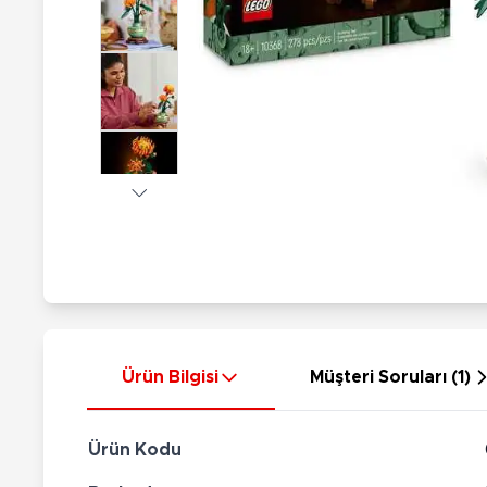
Nerf
Hayvan Figürler
Silahlar
Çeşitli Figürler
Silah Setleri
Koleksiyon Figürler
Kılıç Setleri
Elektronik Ürünler
Ok Setleri
Çeşitli Elektronik Ürünler
Ürün Bilgisi
Müşteri Soruları (1)
Ürün Kodu