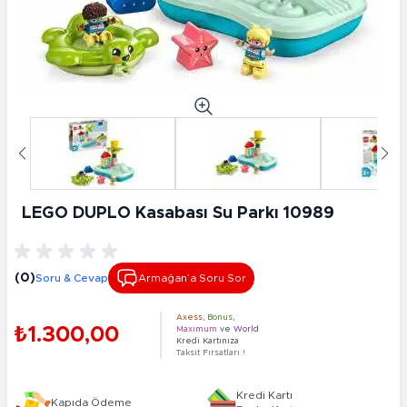
LEGO DUPLO Kasabası Su Parkı 10989
(0)
Soru & Cevap
Armağan’a Soru Sor
Axess
,
Bonus
,
₺1.300,00
Maximum
ve
World
Kredi Kartınıza
Taksit Fırsatları !
Kredi Kartı
Kapıda Ödeme