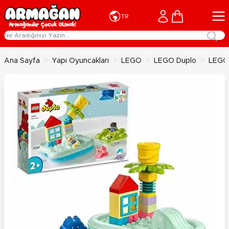
İçeriğe geç
Cart
TR
Ana Sayfa
>
Yapı Oyuncakları
>
LEGO
>
LEGO Duplo
>
LEGO 