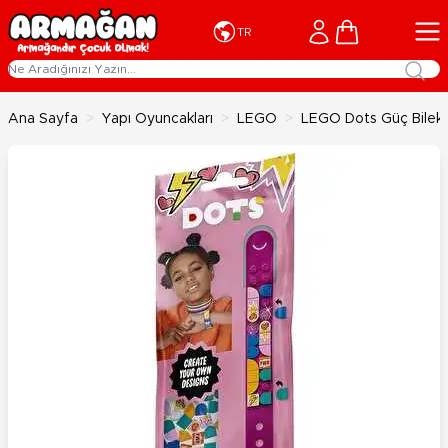
İçeriğe geç
Cart
TR
Ana Sayfa
>
Yapı Oyuncakları
>
LEGO
>
LEGO Dots Güç Bilekli