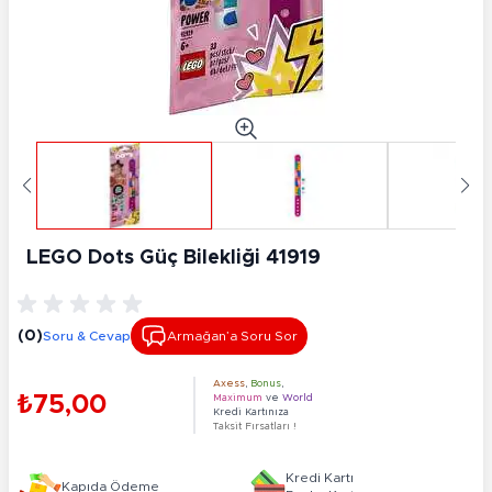
LEGO Dots Güç Bilekliği 41919
(0)
Soru & Cevap
Armağan’a Soru Sor
Axess
,
Bonus
,
₺75,00
Maximum
ve
World
Kredi Kartınıza
Taksit Fırsatları !
Kredi Kartı
Kapıda Ödeme