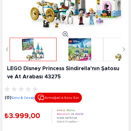
LEGO Disney Princess Sindirella’nın Şatosu
ve At Arabası 43275
(0)
Soru & Cevap
Armağan’a Soru Sor
Axess
,
Bonus
,
₺3.999,00
Maximum
ve
World
Kredi Kartınıza
Taksit Fırsatları !