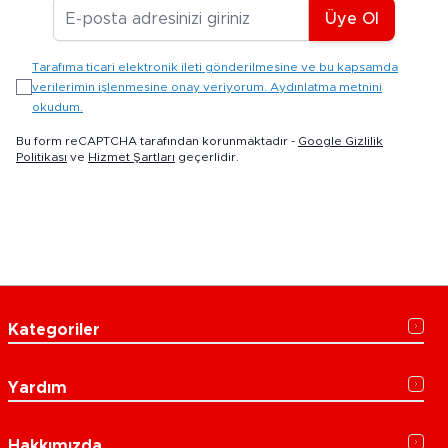
E-posta Adresiniz
Üye Ol
Tarafıma ticari elektronik ileti gönderilmesine ve bu kapsamda
verilerimin işlenmesine onay veriyorum. Aydınlatma metnini
okudum.
Bu form reCAPTCHA tarafından korunmaktadır -
Google Gizlilik
Politikası
ve
Hizmet Şartları
geçerlidir.
Kategoriler
Yardım
Hakkımızda