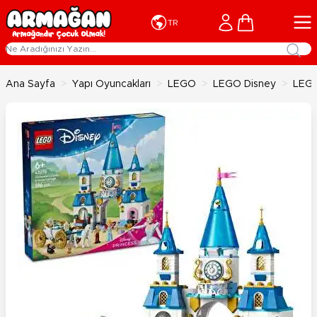
İçeriğe geç
Cart
TR
Ana Sayfa
>
Yapı Oyuncakları
>
LEGO
>
LEGO Disney
>
LEGO