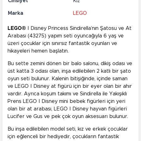
Cinsiyet
Kız
Marka
LEGO
LEGO®
ǀ Disney Princess Sindirella’nın Şatosu ve At
Arabası (43275) yapım seti oyuncağıyla 6 yaş ve
üzeri çocuklar için sınırsız fantastik oyunları ve
hikayeleri hemen başlatın.
Bu sette zemini dönen bir balo salonu, dikiş odası ve
üst katta 3 odası olan, inşa edilebilen 2 katlı bir şato
oyun seti bulunur. Kalenin bitişiğinde, içinde saman
ve LEGO ǀ Disney at figürü için bir eyer olan bir ahır
vardır. Ayrıca koşum takımı ve Sindirella ile Yakışıklı
Prens LEGO ǀ Disney mini bebek figürleri için yeri
olan bir at arabası, LEGO ǀ Disney hayvan figürleri
Lucifer ve Gus ve pek çok oyun aksesuarı bulunur.
Bu inşa edilebilen model seti, kız ve erkek çocuklar
için eğlenceli bir hediyedir, çocukların fantastik