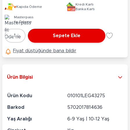
Kredi Kartı
Kapıda Ödeme
Banka Kartı
Masterpass
ile Ödeme
-
+
1
Sepete Ekle
Adet
Fiyat düştüğünde bana bildir
Ürün Bilgisi
Ürün Kodu
010101LEG43275
Barkod
5702017814636
Yaş Aralığı
6-9 Yaş | 10-12 Yaş