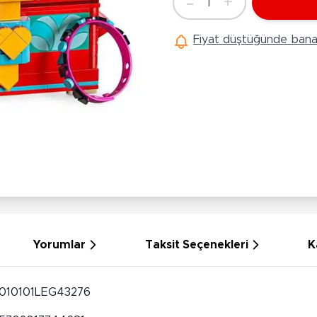
-
+
1
Ü
Adet
Hobi Oyuncakları
Anne Bebek Oyuncakları
Ak
Fiyat düştüğünde bana 
Maketler
K
Aktivite Masaları
Sihirbazlık Setleri
Bi
Oyun Halısı
Puzzlelar
K
Dönence ve Projektörler
Çeşitli Eğlence Oyuncakları
De
Dişlik ve Çıngıraklar
El İşi Setleri
B
Beslenme Gereçleri
Slime
Sp
Yürüme Arkadaşı
Pe
Bebek Oyuncakları
Bi
Bebek Araç Gereçleri
S
Banyo Oyuncakları
S
Yorumlar
Taksit Seçenekleri
K
010101LEG43276