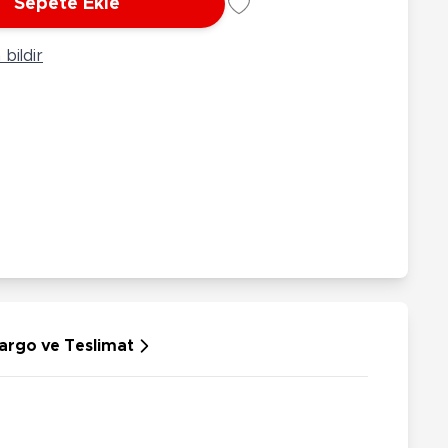
Sepete Ekle
rünleri
Çeşitli Peluşlar
ülü Araçlar
bildir
aykay - Paten - Scooter
sikletler
oruyucu Ekipmanlar
niz - Havuz Ürünleri
ahçe Oyuncakları
or Ürünleri
dallı Araçlar
n Git Araçlar
allanan Oyuncaklar
u Tabancaları
argo ve Teslimat