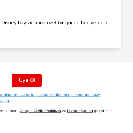
e Disney hayranlarına özel bir günde hediye edin.
Üye Ol
gönderilmesine ve bu kapsamda verilerimin işlenmesine onay
kudum.
nmaktadır -
Google Gizlilik Politikası
ve
Hizmet Şartları
geçerlidir.