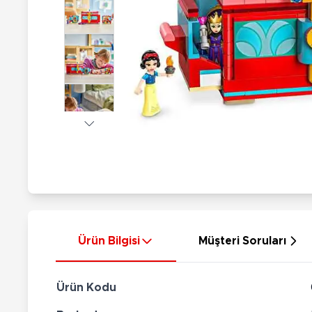
Nerf
Hayvan Figürler
Silahlar
Çeşitli Figürler
Silah Setleri
Koleksiyon Figürler
Kılıç Setleri
Elektronik Ürünler
Ok Setleri
Çeşitli Elektronik Ürünler
Ürün Bilgisi
Müşteri Soruları
Ürün Kodu