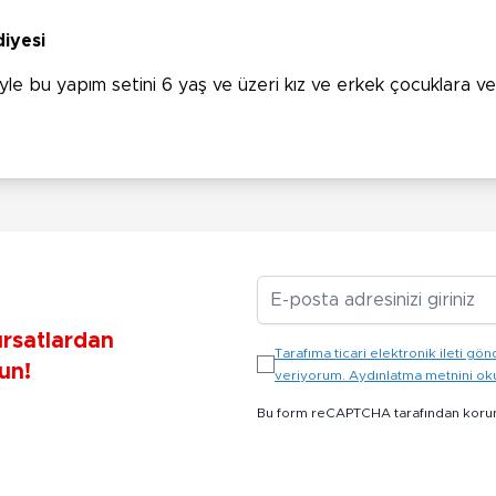
iyesi
iyle bu yapım setini 6 yaş ve üzeri kız ve erkek çocuklara v
E-posta Adresiniz
ırsatlardan
Tarafıma ticari elektronik ileti 
un!
veriyorum. Aydınlatma metnini o
Bu form reCAPTCHA tarafından koru