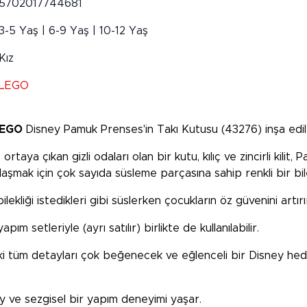
5702017744681
3-5 Yaş | 6-9 Yaş | 10-12 Yaş
Kız
LEGO
LEGO
Disney Pamuk Prenses'in Takı Kutusu (43276) inşa edile
 ortaya çıkan gizli odaları olan bir kutu, kılıç ve zincirli ki
şmak için çok sayıda süsleme parçasına sahip renkli bir bilek
ekliği istedikleri gibi süslerken çocukların öz güvenini artırır
 setleriyle (ayrı satılır) birlikte de kullanılabilir.
i tüm detayları çok beğenecek ve eğlenceli bir Disney hediy
y ve sezgisel bir yapım deneyimi yaşar.