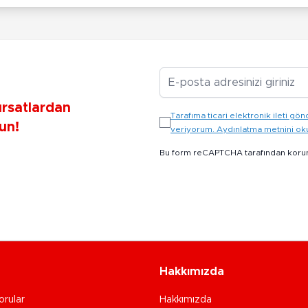
E-posta Adresiniz
ırsatlardan
Tarafıma ticari elektronik ileti 
un!
veriyorum. Aydınlatma metnini o
Bu form reCAPTCHA tarafından koru
Hakkımızda
orular
Hakkımızda