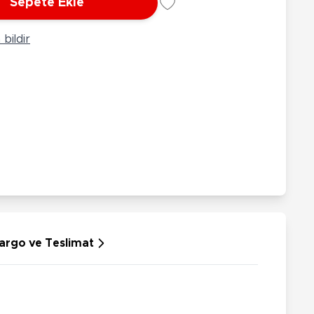
Sepete Ekle
rünleri
Çeşitli Peluşlar
ülü Araçlar
bildir
aykay - Paten - Scooter
sikletler
oruyucu Ekipmanlar
niz - Havuz Ürünleri
ahçe Oyuncakları
or Ürünleri
dallı Araçlar
n Git Araçlar
allanan Oyuncaklar
u Tabancaları
argo ve Teslimat