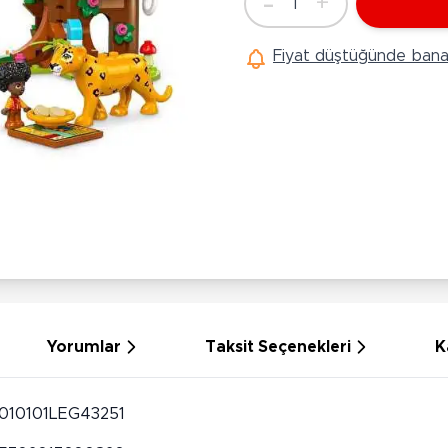
-
+
1
Ü
Adet
Hobi Oyuncakları
Anne Bebek Oyuncakları
Ak
Fiyat düştüğünde bana 
Maketler
K
Aktivite Masaları
Sihirbazlık Setleri
Bi
Oyun Halısı
Puzzlelar
K
Dönence ve Projektörler
Çeşitli Eğlence Oyuncakları
De
Dişlik ve Çıngıraklar
El İşi Setleri
B
Beslenme Gereçleri
Slime
Sp
Yürüme Arkadaşı
Pe
Bebek Oyuncakları
Bi
Bebek Araç Gereçleri
S
Banyo Oyuncakları
S
Yorumlar
Taksit Seçenekleri
K
010101LEG43251