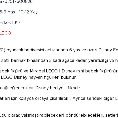
5702017600826
6-9 Yaş | 10-12 Yaş
Erkek | Kız
LEGO
1) oyuncak hediyesini açtıklarında 6 yaş ve üzeri Disney En
eti, barınak binasından 3 katlı ağaca kadar yaratıcılığı ve 
ebek figürü ve Mirabel LEGO
ǀ
Disney mini bebek figürünün y
an LEGO
Disney hayvan figürleri bulunur.
ğı eğlenceli bir Disney hediyesi fikridir.
atleri için kolayca ortaya çıkarılabilir. Ayrıca serideki diğer
tlu olarak yakınlaştırabilecekleri, döndürebilecekleri, setler