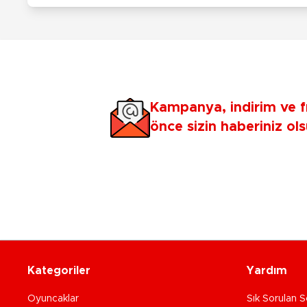
Kampanya, indirim ve f
önce sizin haberiniz ols
Kategoriler
Yardım
Oyuncaklar
Sık Sorulan S