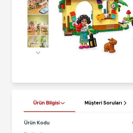
Nerf
Hayvan Figürler
Silahlar
Çeşitli Figürler
Silah Setleri
Koleksiyon Figürler
Kılıç Setleri
Elektronik Ürünler
Ok Setleri
Çeşitli Elektronik Ürünler
Ürün Bilgisi
Müşteri Soruları
Ürün Kodu