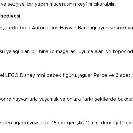
e sezgisel bir yapım macerasının keyfini çıkarabilir.
 hediyesi
ve inşa edilebilen Antonio'nun Hayvan Barınağı oyun setini 6 y
su yalağı olan bir bina ile mağarası, uyuma alanı ve tepesin
l LEGO Disney mini bebek figürü, jaguar Parce ve 6 adet 
nra hayvanlarla yaşamak ve onlara farklı şekillerde bakmakla i
len ağacın yüksekliği 15 cm, genişliği 12 cm, derinliği 10 cm’