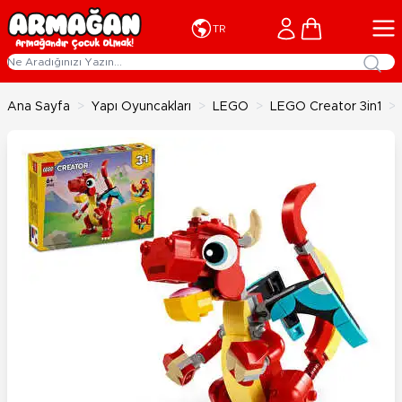
İçeriğe geç
Cart
TR
Ana Sayfa
>
Yapı Oyuncakları
>
LEGO
>
LEGO Creator 3in1
>