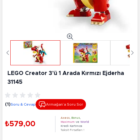
LEGO Creator 3’ü 1 Arada Kırmızı Ejderha
31145
(1)
Soru & Cevap
Armağan’a Soru Sor
Axess
,
Bonus
,
₺579,00
Maximum
ve
World
Kredi Kartınıza
Taksit Fırsatları !