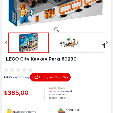
LEGO City Kaykay Parkı 60290
(0)
Soru & Cevap
Armağan’a Soru Sor
Axess
,
Bonus
,
₺385,00
Maximum
ve
World
Kredi Kartınıza
Taksit Fırsatları !
Kredi Kartı
Kapıda Ödeme