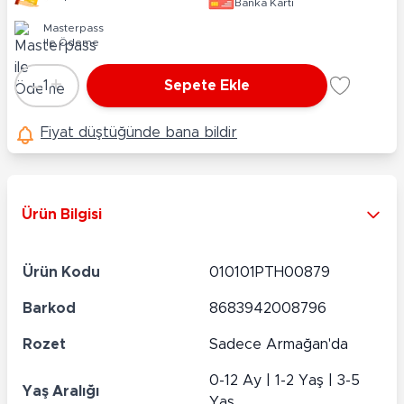
Banka Kartı
Masterpass
ile Ödeme
-
+
1
Sepete Ekle
Adet
Fiyat düştüğünde bana bildir
Ürün Bilgisi
Ürün Kodu
010101PTH00879
Barkod
8683942008796
Rozet
Sadece Armağan'da
0-12 Ay | 1-2 Yaş | 3-5
Yaş Aralığı
Yaş