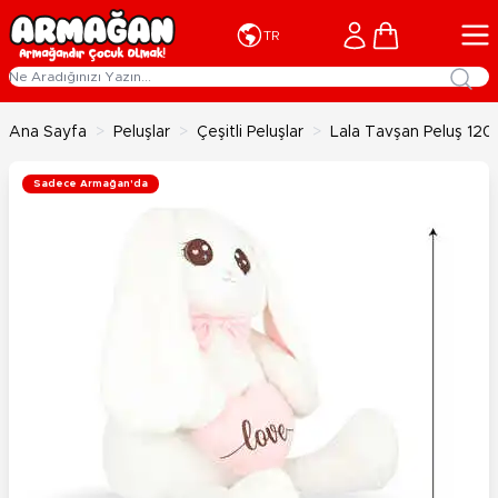
İçeriğe geç
Cart
TR
Ana Sayfa
>
Peluşlar
>
Çeşitli Peluşlar
>
Lala Tavşan Peluş 12
Sadece Armağan'da