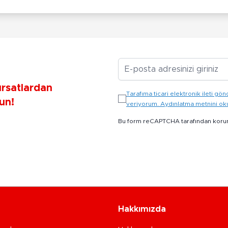
E-posta Adresiniz
ırsatlardan
Tarafıma ticari elektronik ileti 
un!
veriyorum. Aydınlatma metnini o
Bu form reCAPTCHA tarafından koru
Hakkımızda