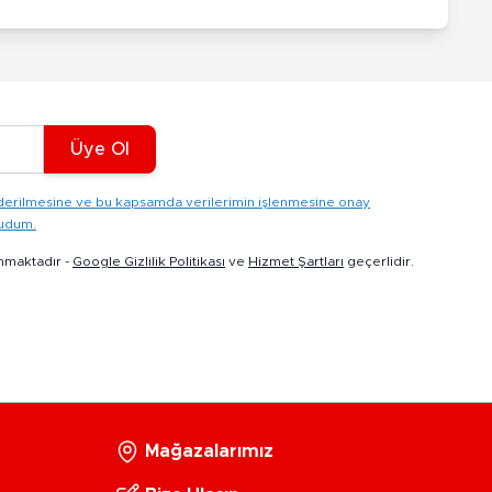
Üye Ol
gönderilmesine ve bu kapsamda verilerimin işlenmesine onay
kudum.
nmaktadır -
Google Gizlilik Politikası
ve
Hizmet Şartları
geçerlidir.
Mağazalarımız