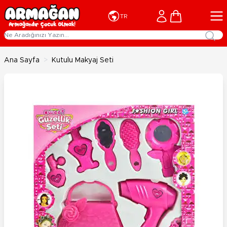
İçeriğe geç
Cart
TR
Ana Sayfa
>
Kutulu Makyaj Seti