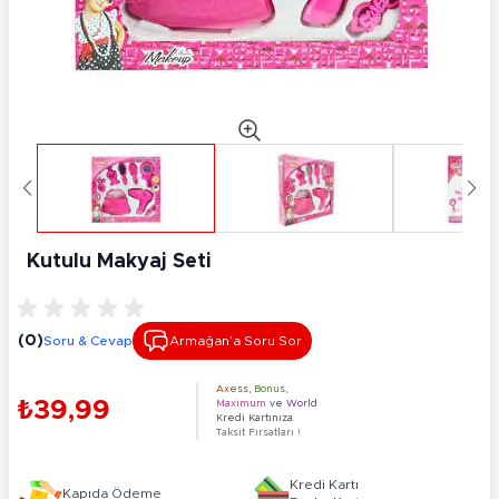
Kutulu Makyaj Seti
(0)
Soru & Cevap
Armağan’a Soru Sor
Axess
,
Bonus
,
₺39,99
Maximum
ve
World
Kredi Kartınıza
Taksit Fırsatları !
Kredi Kartı
Kapıda Ödeme