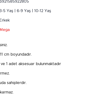
6921585922805
3-5 Yaş | 6-9 Yaş | 10-12 Yaş
Erkek
Mega
iniz.
-11 cm boyundadır.
i ve 1 adet aksesuar bulunmaktadır
ermez.
uda sahiplerdir.
ıkarmaz.