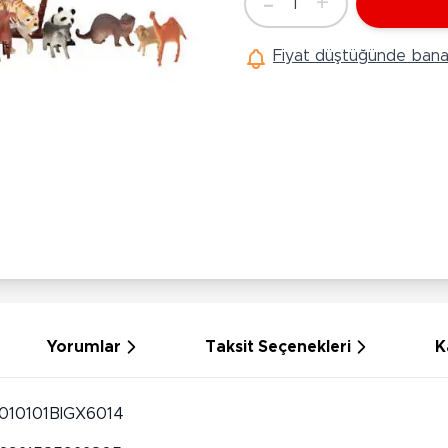
-
+
1
Ü
Adet
Hobi Oyuncakları
Anne Bebek Oyuncakları
Ak
Fiyat düştüğünde bana 
Maketler
K
Aktivite Masaları
Sihirbazlık Setleri
Bi
Oyun Halısı
Puzzlelar
K
Dönence ve Projektörler
Çeşitli Eğlence Oyuncakları
De
Dişlik ve Çıngıraklar
El İşi Setleri
B
Beslenme Gereçleri
Slime
Sp
Yürüme Arkadaşı
Pe
Bebek Oyuncakları
Bi
Bebek Araç Gereçleri
S
Banyo Oyuncakları
S
Yorumlar
Taksit Seçenekleri
K
010101BIGX6014