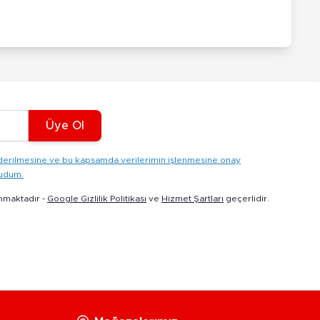
Üye Ol
gönderilmesine ve bu kapsamda verilerimin işlenmesine onay
kudum.
nmaktadır -
Google Gizlilik Politikası
ve
Hizmet Şartları
geçerlidir.