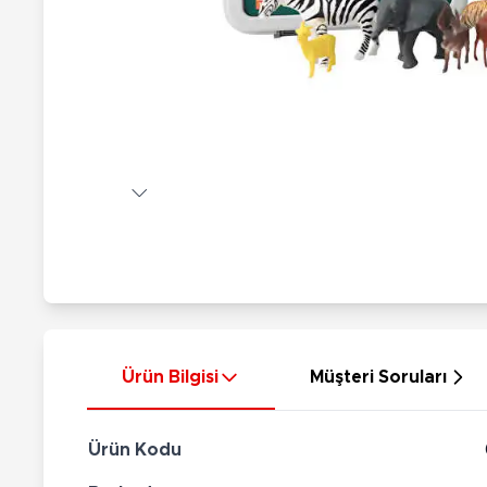
Nerf
Hayvan Figürler
Silahlar
Çeşitli Figürler
Silah Setleri
Koleksiyon Figürler
Kılıç Setleri
Elektronik Ürünler
Ok Setleri
Çeşitli Elektronik Ürünler
Ürün Bilgisi
Müşteri Soruları
Ürün Kodu