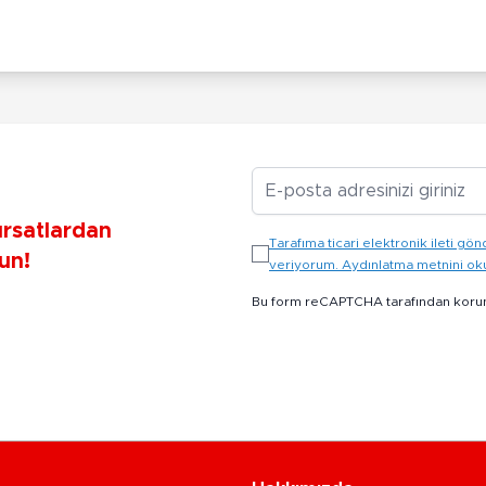
E-posta Adresiniz
ırsatlardan
Tarafıma ticari elektronik ileti 
un!
veriyorum. Aydınlatma metnini o
Bu form reCAPTCHA tarafından koru