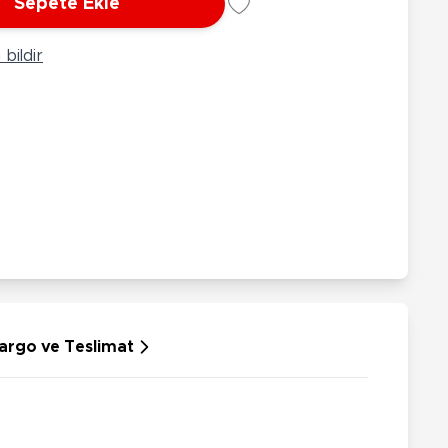
Sepete Ekle
rünleri
Çeşitli Peluşlar
ülü Araçlar
bildir
aykay - Paten - Scooter
sikletler
oruyucu Ekipmanlar
niz - Havuz Ürünleri
ahçe Oyuncakları
or Ürünleri
dallı Araçlar
n Git Araçlar
allanan Oyuncaklar
u Tabancaları
argo ve Teslimat