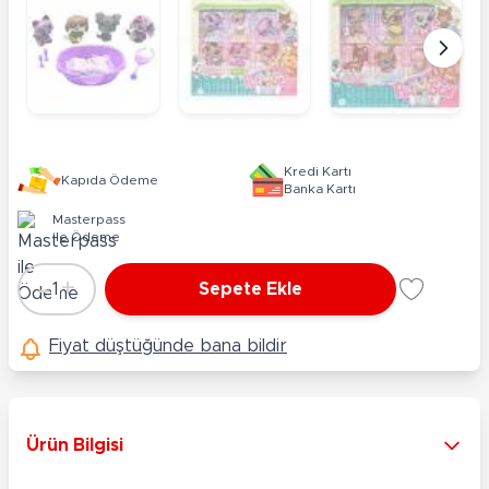
Kredi Kartı
Kapıda Ödeme
Banka Kartı
Masterpass
ile Ödeme
-
+
1
Sepete Ekle
Adet
Fiyat düştüğünde bana bildir
Ürün Bilgisi