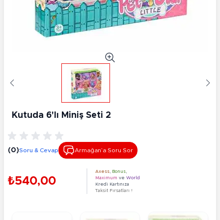
Kutuda 6'lı Miniş Seti 2
(0)
Soru & Cevap
Armağan’a Soru Sor
Axess
,
Bonus
,
₺540,00
Maximum
ve
World
Kredi Kartınıza
Taksit Fırsatları !