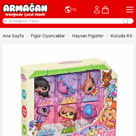
İçeriğe geç
Cart
TR
Ana Sayfa
>
Figür Oyuncaklar
>
Hayvan Figürler
>
Kutuda 6'lı M