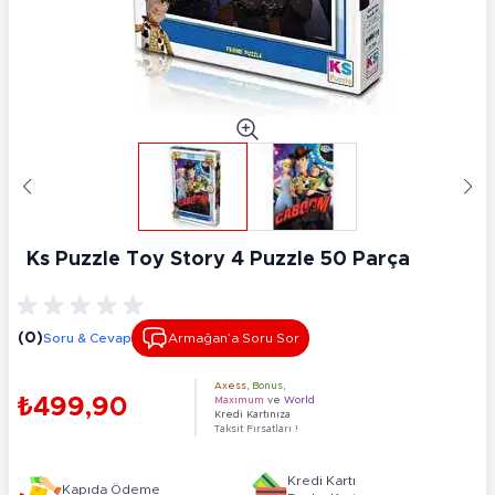
Ks Puzzle Toy Story 4 Puzzle 50 Parça
(0)
Soru & Cevap
Armağan’a Soru Sor
Axess
,
Bonus
,
₺499,90
Maximum
ve
World
Kredi Kartınıza
Taksit Fırsatları !
Kredi Kartı
Kapıda Ödeme