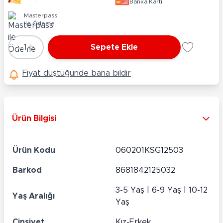
Banka Kartı
Masterpass
ile Ödeme
-
+
1
Sepete Ekle
Adet
Fiyat düştüğünde bana bildir
Ürün Bilgisi
Ürün Kodu
060201KSG12503
Barkod
8681842125032
3-5 Yaş | 6-9 Yaş | 10-12
Yaş Aralığı
Yaş
Cinsiyet
Kız-Erkek