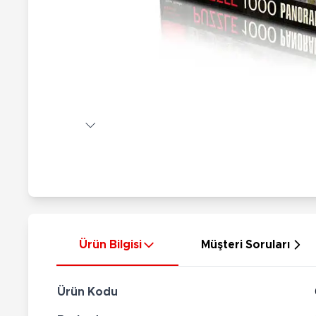
Nerf
Hayvan Figürler
Silahlar
Çeşitli Figürler
Silah Setleri
Koleksiyon Figürler
Kılıç Setleri
Elektronik Ürünler
Ok Setleri
Çeşitli Elektronik Ürünler
Ürün Bilgisi
Müşteri Soruları
Ürün Kodu