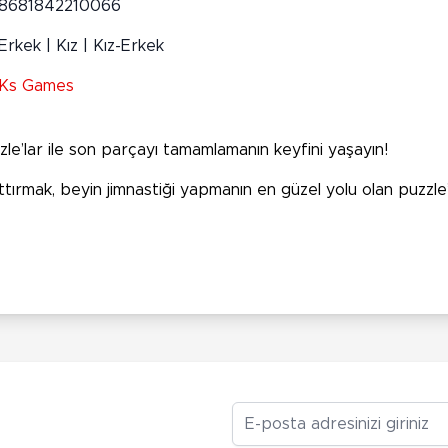
8681842210066
Erkek | Kız | Kız-Erkek
Ks Games
le’lar ile son parçayı tamamlamanın keyfini yaşayın!
rmak, beyin jimnastiği yapmanın en güzel yolu olan puzzle’la
E-posta Adresiniz