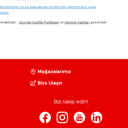
gönderilmesine ve bu kapsamda verilerimin işlenmesine onay
kudum.
nmaktadır -
Google Gizlilik Politikası
ve
Hizmet Şartları
geçerlidir.
Mağazalarımız
Bize Ulaşın
Bizi takip edin!