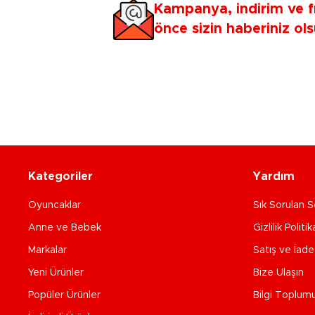
Kampanya, indirim ve f
önce sizin haberiniz ols
Kategoriler
Yardım
Oyuncaklar
Sık Sorulan S
Anne ve Bebek
Gizlilik Politik
Markalar
Satış ve İad
Yeni Ürünler
Bize Ulaşın
Popüler Ürünler
Bilgi Toplum