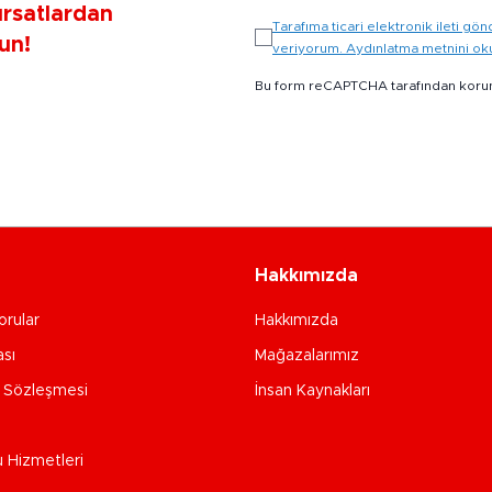
ırsatlardan
Tarafıma ticari elektronik ileti 
un!
veriyorum. Aydınlatma metnini o
Bu form reCAPTCHA tarafından koru
Hakkımızda
orular
Hakkımızda
ası
Mağazalarımız
e Sözleşmesi
İnsan Kaynakları
u Hizmetleri