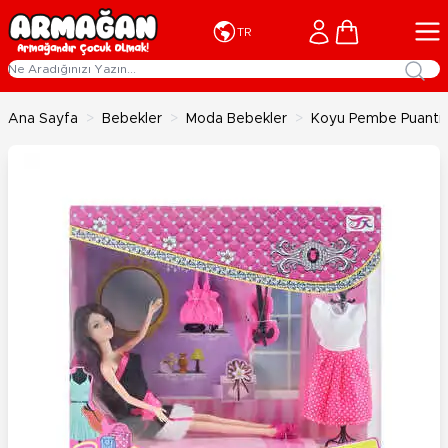
İçeriğe geç
Cart
TR
Ana Sayfa
>
Bebekler
>
Moda Bebekler
>
Koyu Pembe Puantiy