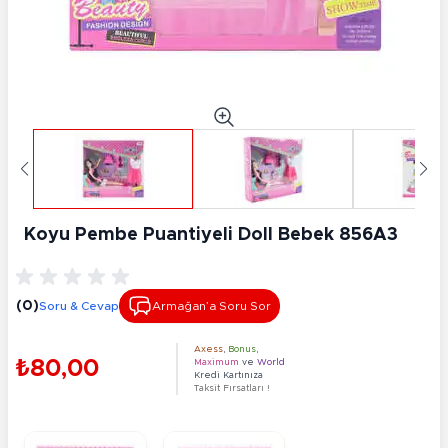
Koyu Pembe Puantiyeli Doll Bebek 856A3
(0)
Soru & Cevap
Armağan’a Soru Sor
Axess
,
Bonus
,
₺80,00
Maximum
ve
World
Kredi Kartınıza
Taksit Fırsatları !