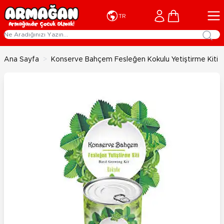
İçeriğe geç
Cart
TR
Ana Sayfa
>
Konserve Bahçem Fesleğen Kokulu Yetiştirme Kiti