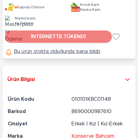
Kredi Kartı
Kapıda Ödeme
Banka Kartı
Masterpass
ile Ödeme
İNTERNETTE TÜKENDİ
Bu ürün stokta olduğunda bana bildir
Ürün Bilgisi
Ürün Kodu
010101KBC01148
Barkod
8690000987610
Cinsiyet
Erkek | Kız | Kız-Erkek
Marka
Konserve Bahçem