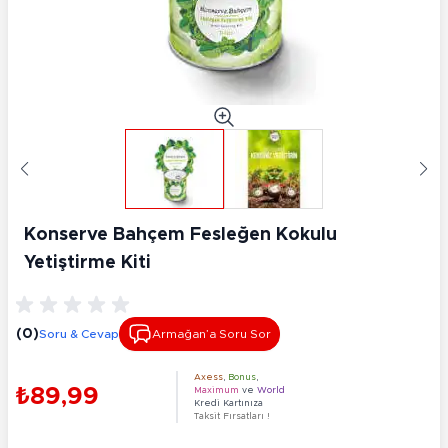
Konserve Bahçem Fesleğen Kokulu
Yetiştirme Kiti
(0)
Soru & Cevap
Armağan’a Soru Sor
Axess
,
Bonus
,
₺89,99
Maximum
ve
World
Kredi Kartınıza
Taksit Fırsatları !