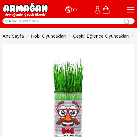
İçeriğe geç
Cart
TR
Ana Sayfa
>
Hobi Oyuncakları
>
Çeşitli Eğlence Oyuncakları
>