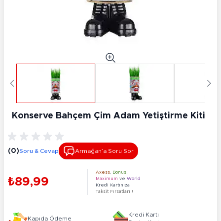
Konserve Bahçem Çim Adam Yetiştirme Kiti
(0)
Soru & Cevap
Armağan’a Soru Sor
Axess
,
Bonus
,
₺89,99
Maximum
ve
World
Kredi Kartınıza
Taksit Fırsatları !
Kredi Kartı
Kapıda Ödeme