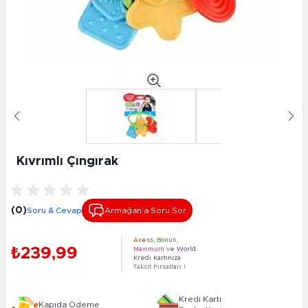
Kıvrımlı Çıngırak
(0)
Soru & Cevap
Armağan’a Soru Sor
Axess
,
Bonus
,
₺239,99
Maximum
ve
World
Kredi Kartınıza
Taksit Fırsatları !
Kredi Kartı
Kapıda Ödeme