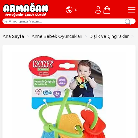
İçeriğe geç
Cart
TR
Ana Sayfa
>
Anne Bebek Oyuncakları
>
Dişlik ve Çıngıraklar
>