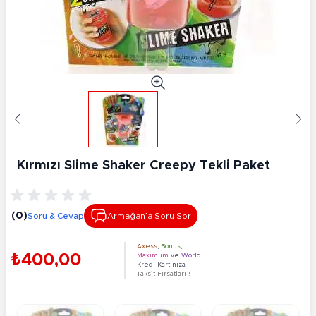
Kırmızı Slime Shaker Creepy Tekli Paket
(0)
Soru & Cevap
Armağan’a Soru Sor
Axess
,
Bonus
,
₺400,00
Maximum
ve
World
Kredi Kartınıza
Taksit Fırsatları !