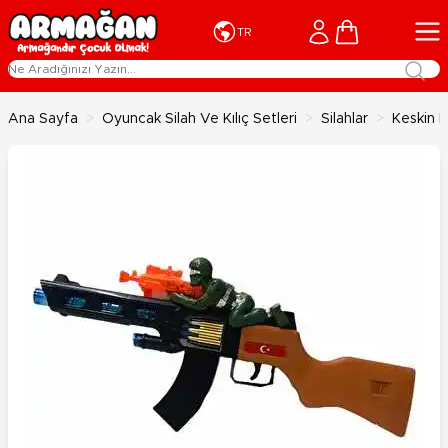
İçeriğe geç
Cart
TR
Ana Sayfa
>
Oyuncak Silah Ve Kılıç Setleri
>
Silahlar
>
Keskin Ni