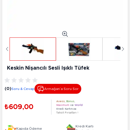
Keskin Nişancılı Sesli Işıklı Tüfek
(0)
Soru & Cevap
Armağan’a Soru Sor
Axess
,
Bonus
,
₺609,00
Maximum
ve
World
Kredi Kartınıza
Taksit Fırsatları !
Kredi Kartı
Kapıda Ödeme