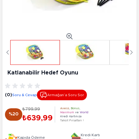
Katlanabilir Hedef Oyunu
(0)
Soru & Cevap
Armağan’a Soru Sor
₺799,99
Axess
,
Bonus
,
Maximum
ve
World
%20
₺639,99
Kredi Kartınıza
Taksit Fırsatları !
Kredi Kartı
Kapıda Ödeme