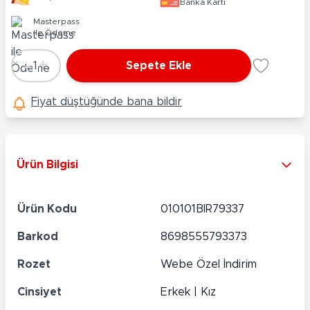
Banka Kartı
Masterpass
ile Ödeme
-
+
1
Sepete Ekle
Adet
Fiyat düştüğünde bana bildir
Ürün Bilgisi
Ürün Kodu
010101BIR79337
Barkod
8698555793373
Rozet
Webe Özel İndirim
Cinsiyet
Erkek | Kız