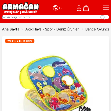
İçeriğe geç
Cart
TR
Ana Sayfa
>
Açık Hava - Spor - Deniz Ürünleri
>
Bahçe Oyuncakl
Web'e Özel İndirim