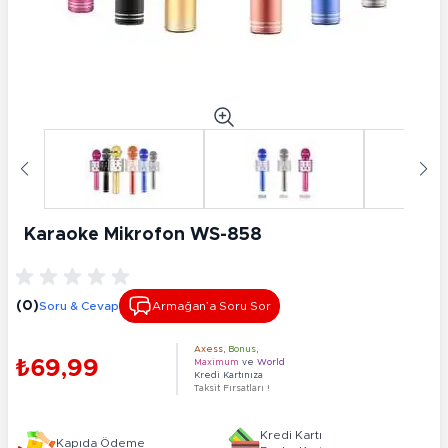
Karaoke Mikrofon WS-858
(0)
Soru & Cevap
Armağan’a Soru Sor
Axess
,
Bonus
,
₺69,99
Maximum
ve
World
Kredi Kartınıza
Taksit Fırsatları !
Kredi Kartı
Kapıda Ödeme