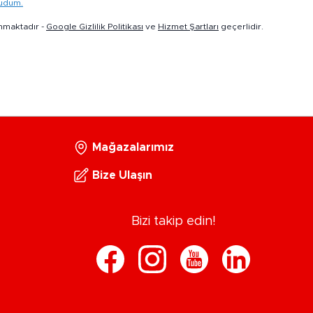
kudum.
nmaktadır -
Google Gizlilik Politikası
ve
Hizmet Şartları
geçerlidir.
Mağazalarımız
Bize Ulaşın
Bizi takip edin!