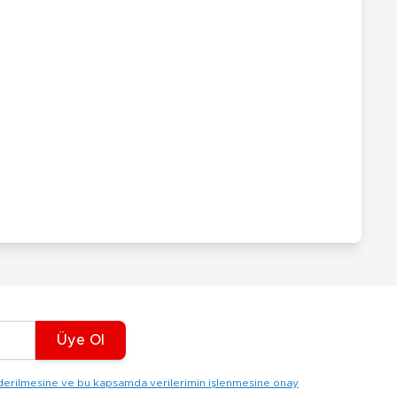
Üye Ol
gönderilmesine ve bu kapsamda verilerimin işlenmesine onay