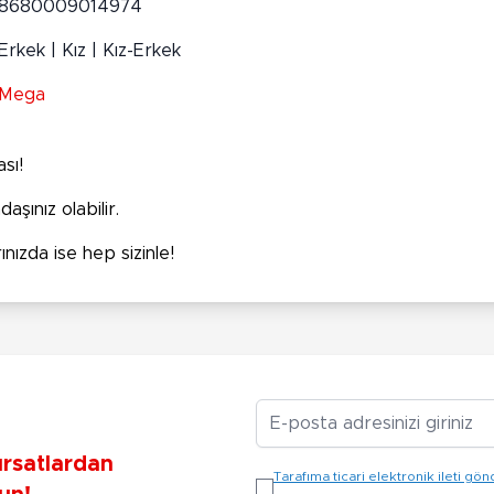
8680009014974
Erkek | Kız | Kız-Erkek
Mega
sı!
aşınız olabilir.
ınızda ise hep sizinle!
E-posta Adresiniz
ırsatlardan
Tarafıma ticari elektronik ileti 