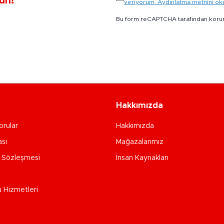
un!
veriyorum. Aydınlatma metnini o
Bu form reCAPTCHA tarafından koru
Hakkımızda
orular
Hakkımızda
ası
Mağazalarımız
e Sözleşmesi
İnsan Kaynakları
u Hizmetleri