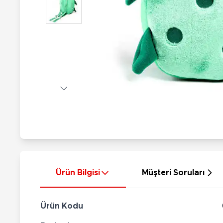
Nerf
Hayvan Figürler
Silahlar
Çeşitli Figürler
Silah Setleri
Koleksiyon Figürler
Kılıç Setleri
Elektronik Ürünler
Ok Setleri
Çeşitli Elektronik Ürünler
Ürün Bilgisi
Müşteri Soruları
Ürün Kodu