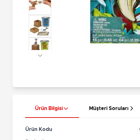
Nerf
Hayvan Figürler
Silahlar
Çeşitli Figürler
Silah Setleri
Koleksiyon Figürler
Kılıç Setleri
Elektronik Ürünler
Ok Setleri
Çeşitli Elektronik Ürünler
Ürün Bilgisi
Müşteri Soruları
Ürün Kodu