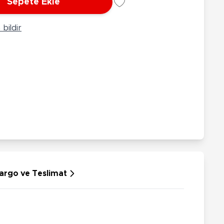
Sepete Ekle
rünleri
Çeşitli Peluşlar
ülü Araçlar
bildir
aykay - Paten - Scooter
sikletler
oruyucu Ekipmanlar
niz - Havuz Ürünleri
ahçe Oyuncakları
or Ürünleri
dallı Araçlar
n Git Araçlar
allanan Oyuncaklar
u Tabancaları
argo ve Teslimat