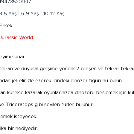
194735201617
3-5 Yaş | 6-9 Yaş | 10-12 Yaş
Erkek
Jurassic World
eyimi sunar.
arındıran ve duyusal gelişime yönelik 2 bileşen ve tekrar tek
ından jeli elinizle ezerek içindeki dinozor figürünü bulun.
lan kürekle kazarak oyunlarınızda dinozoru beslemek için kull
e Triceratops gibi sevilen türler bulunur.
eklemek isteyecek.
ika bir hediyedir.