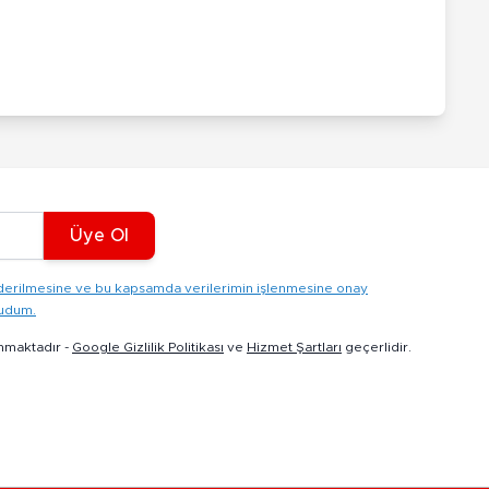
Üye Ol
gönderilmesine ve bu kapsamda verilerimin işlenmesine onay
kudum.
nmaktadır -
Google Gizlilik Politikası
ve
Hizmet Şartları
geçerlidir.