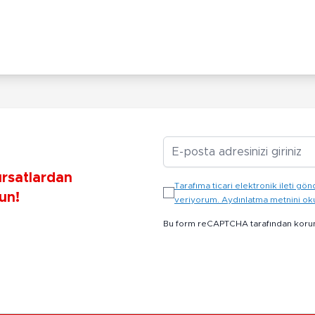
E-posta Adresiniz
ırsatlardan
Tarafıma ticari elektronik ileti 
un!
veriyorum. Aydınlatma metnini o
Bu form reCAPTCHA tarafından koru