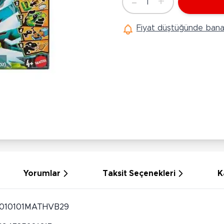
-
+
1
Ü
Adet
Hobi Oyuncakları
Anne Bebek Oyuncakları
Ak
Fiyat düştüğünde bana 
Maketler
K
Aktivite Masaları
Sihirbazlık Setleri
Bi
Oyun Halısı
Puzzlelar
K
Dönence ve Projektörler
Çeşitli Eğlence Oyuncakları
De
Dişlik ve Çıngıraklar
El İşi Setleri
B
Beslenme Gereçleri
Slime
Sp
Yürüme Arkadaşı
Pe
Bebek Oyuncakları
Bi
Bebek Araç Gereçleri
S
Banyo Oyuncakları
S
Yorumlar
Taksit Seçenekleri
K
010101MATHVB29