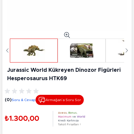
Jurassic World Kükreyen Dinozor Figürleri
Hesperosaurus HTK69
(0)
Soru & Cevap
Armağan’a Soru Sor
Axess
,
Bonus
,
₺1.300,00
Maximum
ve
World
Kredi Kartınıza
Taksit Fırsatları !