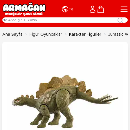
İçeriğe geç
Cart
TR
Ana Sayfa
>
Figür Oyuncaklar
>
Karakter Figürler
>
Jurassic W