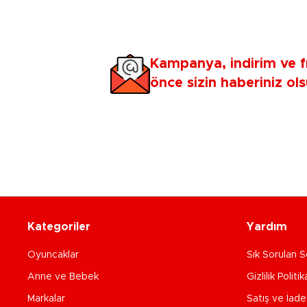
Kampanya, indirim ve f
önce sizin haberiniz ols
Kategoriler
Yardım
Oyuncaklar
Sık Sorulan S
Anne ve Bebek
Gizlilik Politik
Markalar
Satış ve İad