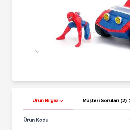
Nerf
Hayvan Figürler
Silahlar
Çeşitli Figürler
Silah Setleri
Koleksiyon Figürler
Kılıç Setleri
Elektronik Ürünler
Ok Setleri
Çeşitli Elektronik Ürünler
Ürün Bilgisi
Müşteri Soruları (2)
Ürün Kodu