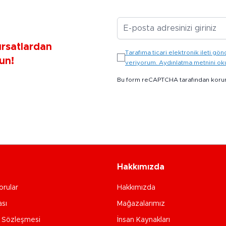
E-posta Adresiniz
ırsatlardan
Tarafıma ticari elektronik ileti 
un!
veriyorum. Aydınlatma metnini o
Bu form reCAPTCHA tarafından koru
Hakkımızda
orular
Hakkımızda
ası
Mağazalarımız
e Sözleşmesi
İnsan Kaynakları