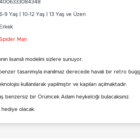
4006333084348
6-9 Yaş | 10-12 Yaş | 13 Yaş ve Üzeri
Erkek
Spider Man
n lisanslı modelini sizlere sunuyor.
benzer tasarımıyla inanılmaz derecede havalı bir retro buggy
olojisi kullanılarak yapılmıştır ve kapıları açılmaktadır.
lmış benzersiz bir Örümcek Adam heykelciği bulacaksınız.
r hediye olacak.