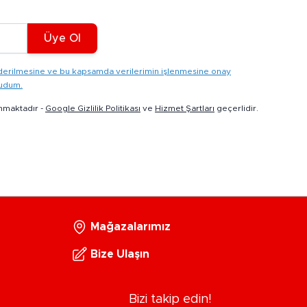
Üye Ol
gönderilmesine ve bu kapsamda verilerimin işlenmesine onay
kudum.
nmaktadır -
Google Gizlilik Politikası
ve
Hizmet Şartları
geçerlidir.
Mağazalarımız
Bize Ulaşın
Bizi takip edin!