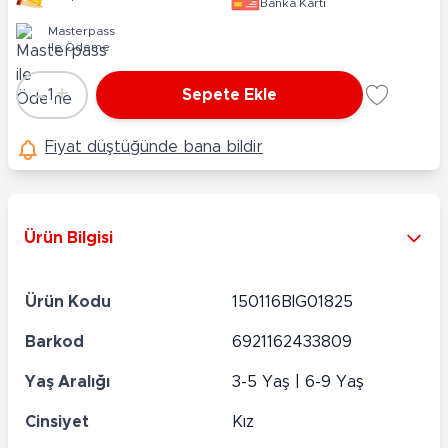
Banka Kartı
Masterpass
ile Ödeme
-
+
1
Sepete Ekle
Adet
Fiyat düştüğünde bana bildir
Ürün Bilgisi
Ürün Kodu
150116BIG01825
Barkod
6921162433809
Yaş Aralığı
3-5 Yaş | 6-9 Yaş
Cinsiyet
Kız