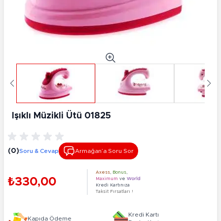
Işıklı Müzikli Ütü 01825
(0)
Soru & Cevap
Armağan’a Soru Sor
Axess
,
Bonus
,
₺330,00
Maximum
ve
World
Kredi Kartınıza
Taksit Fırsatları !
Kredi Kartı
Kapıda Ödeme