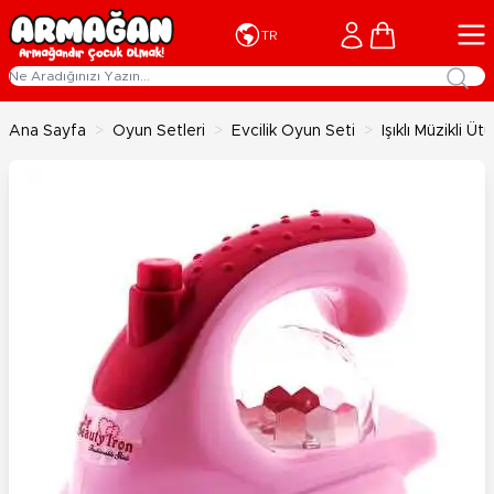
İçeriğe geç
Cart
TR
Ana Sayfa
>
Oyun Setleri
>
Evcilik Oyun Seti
>
Işıklı Müzikli Ü