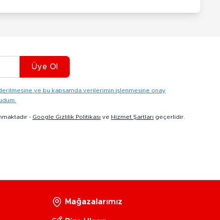
Üye Ol
gönderilmesine ve bu kapsamda verilerimin işlenmesine onay
kudum.
nmaktadır -
Google Gizlilik Politikası
ve
Hizmet Şartları
geçerlidir.
Mağazalarımız