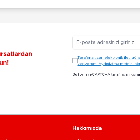
E-posta Adresiniz
ırsatlardan
Tarafıma ticari elektronik ileti 
un!
veriyorum. Aydınlatma metnini o
Bu form reCAPTCHA tarafından koru
Hakkımızda