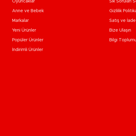
Oyuncaklar
Sık Sorulan S
Anne ve Bebek
Gizlilik Politik
Markalar
Satış ve İad
Yeni Ürünler
Bize Ulaşın
Popüler Ürünler
Bilgi Toplum
İndirimli Ürünler