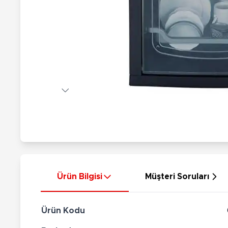
Nerf
Hayvan Figürler
Silahlar
Çeşitli Figürler
Silah Setleri
Koleksiyon Figürler
Kılıç Setleri
Elektronik Ürünler
Ok Setleri
Çeşitli Elektronik Ürünler
Ürün Bilgisi
Müşteri Soruları
Ürün Kodu