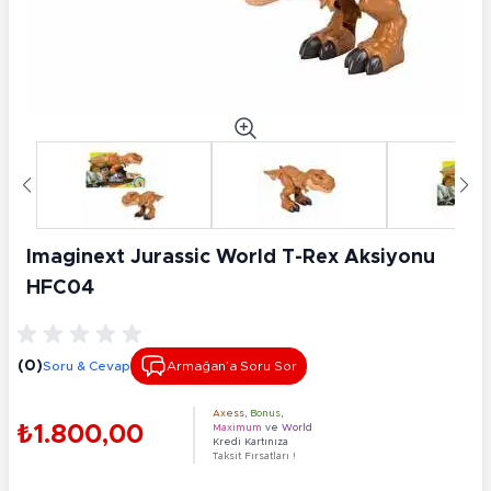
Imaginext Jurassic World T-Rex Aksiyonu
HFC04
(0)
Soru & Cevap
Armağan’a Soru Sor
Axess
,
Bonus
,
₺1.800,00
Maximum
ve
World
Kredi Kartınıza
Taksit Fırsatları !