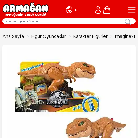
İçeriğe geç
Cart
TR
Ana Sayfa
>
Figür Oyuncaklar
>
Karakter Figürler
>
Imaginext 