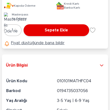
Kredi Kartı
Kapıda Ödeme
Banka Kartı
Masterpass
ile Ödeme
-
+
1
Sepete Ekle
Adet
Fiyat düştüğünde bana bildir
Ürün Bilgisi
Ürün Kodu
010101MATHFC04
Barkod
0194735037056
Yaş Aralığı
3-5 Yaş | 6-9 Yaş