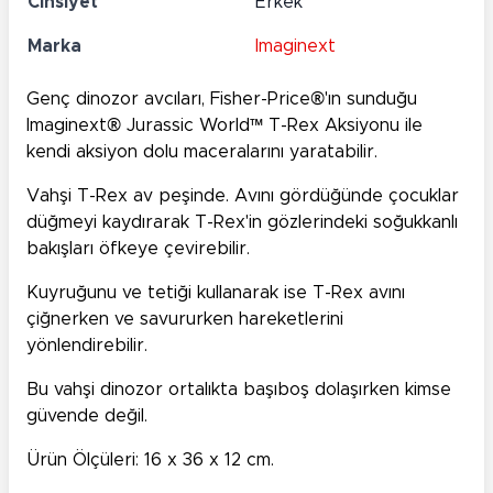
Cinsiyet
Erkek
Marka
Imaginext
Genç dinozor avcıları, Fisher-Price®'ın sunduğu
Imaginext® Jurassic World™ T-Rex Aksiyonu ile
kendi aksiyon dolu maceralarını yaratabilir.
Vahşi T-Rex av peşinde. Avını gördüğünde çocuklar
düğmeyi kaydırarak T-Rex'in gözlerindeki soğukkanlı
bakışları öfkeye çevirebilir.
Kuyruğunu ve tetiği kullanarak ise T-Rex avını
çiğnerken ve savururken hareketlerini
yönlendirebilir.
Bu vahşi dinozor ortalıkta başıboş dolaşırken kimse
güvende değil.
Ürün Ölçüleri: 16 x 36 x 12 cm.