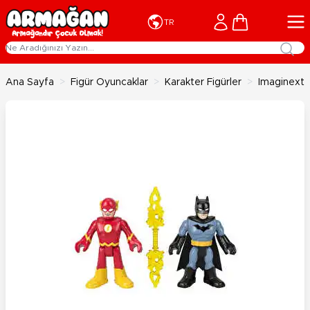
İçeriğe geç
Cart
TR
Ana Sayfa
>
Figür Oyuncaklar
>
Karakter Figürler
>
Imaginext 