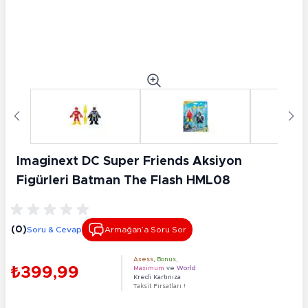
Imaginext DC Super Friends Aksiyon
Figürleri Batman The Flash HML08
(0)
Soru & Cevap
Armağan’a Soru Sor
Axess
,
Bonus
,
₺399,99
Maximum
ve
World
Kredi Kartınıza
Taksit Fırsatları !