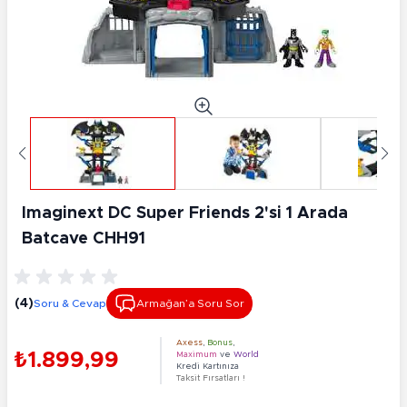
Imaginext DC Super Friends 2'si 1 Arada
Batcave CHH91
(4)
Soru & Cevap
Armağan’a Soru Sor
Axess
,
Bonus
,
₺1.899,99
Maximum
ve
World
Kredi Kartınıza
Taksit Fırsatları !