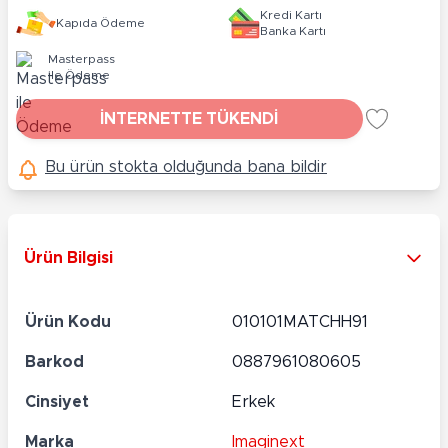
Kredi Kartı
Kapıda Ödeme
Banka Kartı
Masterpass
ile Ödeme
İNTERNETTE TÜKENDİ
Bu ürün stokta olduğunda bana bildir
Ürün Bilgisi
Ürün Kodu
010101MATCHH91
Barkod
0887961080605
Cinsiyet
Erkek
Marka
Imaginext