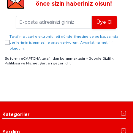
önce sizin haberiniz olsun!
E-posta Adresiniz
Üye Ol
Tarafıma ticari elektronik ileti gönderilmesine ve bu kapsamda
verilerimin işlenmesine onay veriyorum. Aydınlatma metnini
okudum.
Bu form reCAPTCHA tarafından korunmaktadır -
Google Gizlilik
Politikası
ve
Hizmet Şartları
geçerlidir.
Kategoriler
Yardım