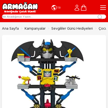
İçeriğe geç
Cart
TR
Ana Sayfa
>
Kampanyalar
>
Sevgililer Günü Hediyeleri
>
Çocuk