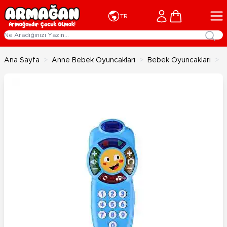
İçeriğe geç
Cart
TR
Ana Sayfa
>
Anne Bebek Oyuncakları
>
Bebek Oyuncakları
>
İ