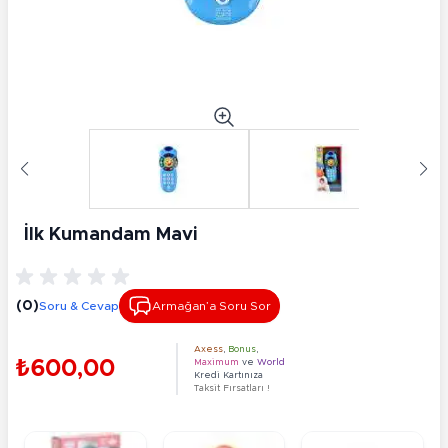
İlk Kumandam Mavi
(0)
Soru & Cevap
Armağan’a Soru Sor
Axess
,
Bonus
,
₺600,00
Maximum
ve
World
Kredi Kartınıza
Taksit Fırsatları !