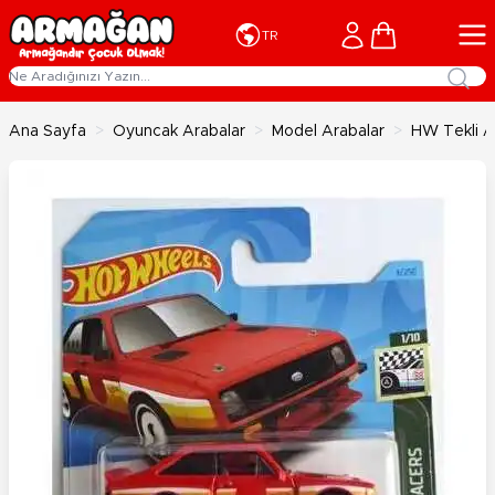
İçeriğe geç
Cart
TR
Ana Sayfa
>
Oyuncak Arabalar
>
Model Arabalar
>
HW Tekli A