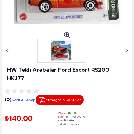
HW Tekli Arabalar Ford Escort RS200
HKJ77
(0)
Soru & Cevap
Armağan’a Soru Sor
Axess
,
Bonus
,
₺140,00
Maximum
ve
World
Kredi Kartınıza
Taksit Fırsatları !