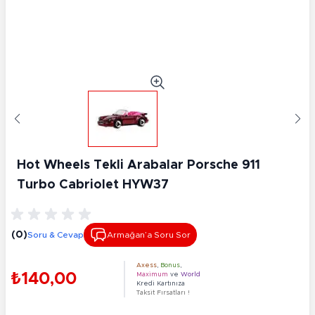
Hot Wheels Tekli Arabalar Porsche 911
Turbo Cabriolet HYW37
(0)
Soru & Cevap
Armağan’a Soru Sor
Axess
,
Bonus
,
₺140,00
Maximum
ve
World
Kredi Kartınıza
Taksit Fırsatları !