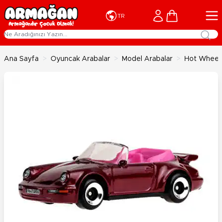
İçeriğe geç
Cart
TR
Ana Sayfa
>
Oyuncak Arabalar
>
Model Arabalar
>
Hot Wheels