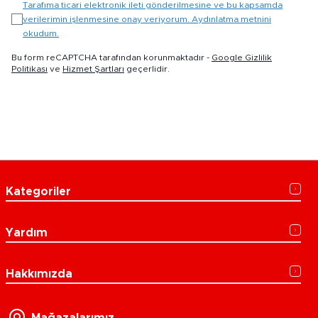
Tarafıma ticari elektronik ileti gönderilmesine ve bu kapsamda
verilerimin işlenmesine onay veriyorum. Aydınlatma metnini
okudum.
Bu form reCAPTCHA tarafından korunmaktadır -
Google Gizlilik
Politikası
ve
Hizmet Şartları
geçerlidir.
Kategoriler
Yardım
Hakkımızda
Mağazalarımız