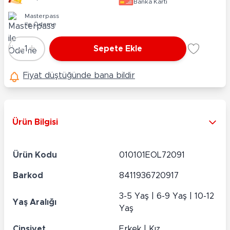
Banka Kartı
Masterpass
ile Ödeme
-
+
1
Sepete Ekle
Adet
Fiyat düştüğünde bana bildir
Ürün Bilgisi
Ürün Kodu
010101EOL72091
Barkod
8411936720917
3-5 Yaş | 6-9 Yaş | 10-12
Yaş Aralığı
Yaş
Cinsiyet
Erkek | Kız