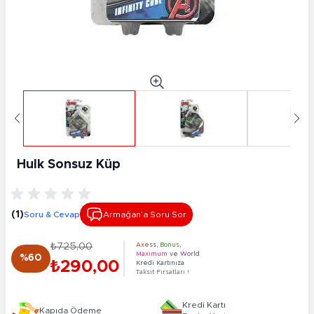
Hulk Sonsuz Küp
(1)
Soru & Cevap
Armağan’a Soru Sor
₺725,00
Axess
,
Bonus
,
Maximum
ve
World
%60
₺290,00
Kredi Kartınıza
Taksit Fırsatları !
Kredi Kartı
Kapıda Ödeme