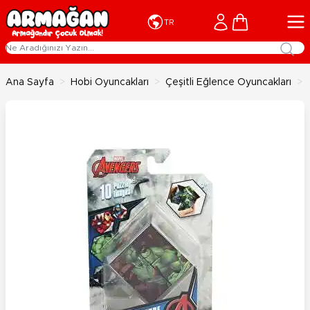
İçeriğe geç
Cart
TR
Ana Sayfa
>
Hobi Oyuncakları
>
Çeşitli Eğlence Oyuncakları
>