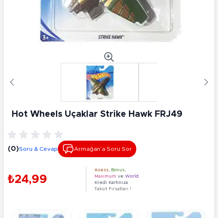
Hot Wheels Uçaklar Strike Hawk FRJ49
(0)
Soru & Cevap
Armağan’a Soru Sor
Axess
,
Bonus
,
₺24,99
Maximum
ve
World
Kredi Kartınıza
Taksit Fırsatları !