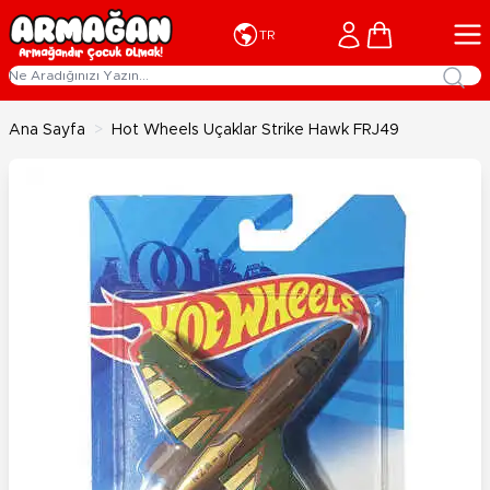
İçeriğe geç
Cart
TR
Ana Sayfa
>
Hot Wheels Uçaklar Strike Hawk FRJ49