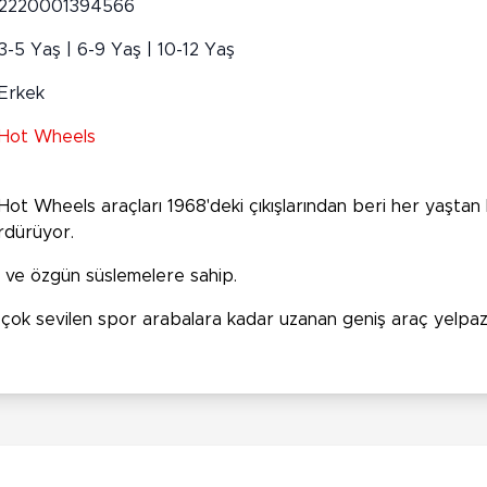
2220001394566
3-5 Yaş | 6-9 Yaş | 10-12 Yaş
Erkek
Hot Wheels
t Wheels araçları 1968'deki çıkışlarından beri her yaştan
rdürüyor.
ra ve özgün süslemelere sahip.
ve çok sevilen spor arabalara kadar uzanan geniş araç yelpa