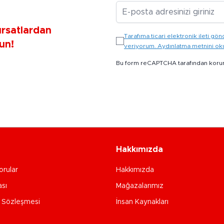
E-posta Adresiniz
ırsatlardan
Tarafıma ticari elektronik ileti 
un!
veriyorum. Aydınlatma metnini o
Bu form reCAPTCHA tarafından koru
Hakkımızda
orular
Hakkımızda
ası
Mağazalarımız
e Sözleşmesi
İnsan Kaynakları