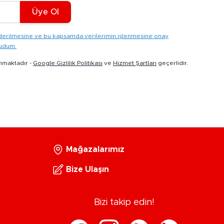
Üye Ol
gönderilmesine ve bu kapsamda verilerimin işlenmesine onay
kudum.
nmaktadır -
Google Gizlilik Politikası
ve
Hizmet Şartları
geçerlidir.
Mağazalarımız
Bize Ulaşın
Bizi takip edin!