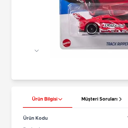
Nerf
Hayvan Figürler
Silahlar
Çeşitli Figürler
Silah Setleri
Koleksiyon Figürler
Kılıç Setleri
Elektronik Ürünler
Ok Setleri
Çeşitli Elektronik Ürünler
Ürün Bilgisi
Müşteri Soruları
Ürün Kodu