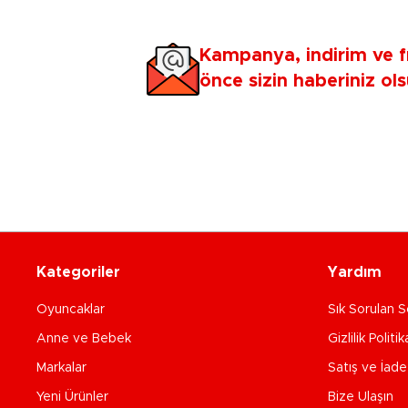
Kampanya, indirim ve f
önce sizin haberiniz ols
Kategoriler
Yardım
Oyuncaklar
Sık Sorulan S
Anne ve Bebek
Gizlilik Politik
Markalar
Satış ve İad
Yeni Ürünler
Bize Ulaşın