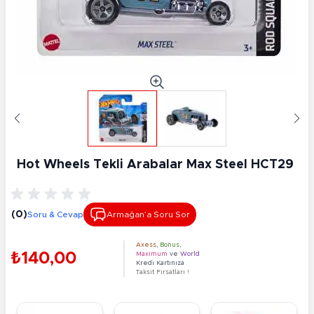
Hot Wheels Tekli Arabalar Max Steel HCT29
(0)
Soru & Cevap
Armağan’a Soru Sor
Axess
,
Bonus
,
₺140,00
Maximum
ve
World
Kredi Kartınıza
Taksit Fırsatları !