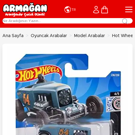
İçeriğe geç
Cart
TR
Ana Sayfa
>
Oyuncak Arabalar
>
Model Arabalar
>
Hot Wheels