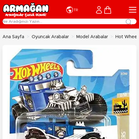
İçeriğe geç
Cart
TR
Ana Sayfa
>
Oyuncak Arabalar
>
Model Arabalar
>
Hot Wheels