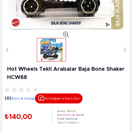
Hot Wheels Tekli Arabalar Baja Bone Shaker
HCW68
(0)
Soru & Cevap
Armağan’a Soru Sor
Axess
,
Bonus
,
₺140,00
Maximum
ve
World
Kredi Kartınıza
Taksit Fırsatları !