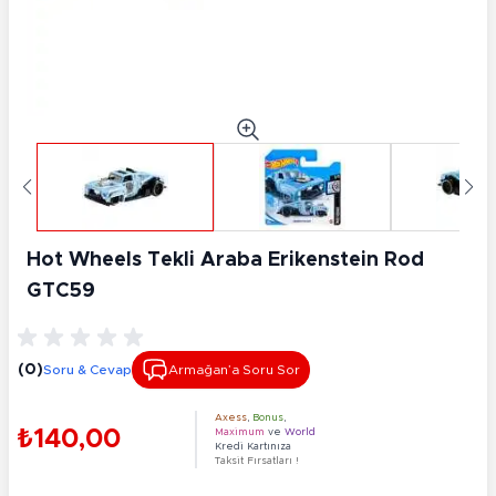
Hot Wheels Tekli Araba Erikenstein Rod
GTC59
(0)
Soru & Cevap
Armağan’a Soru Sor
Axess
,
Bonus
,
₺140,00
Maximum
ve
World
Kredi Kartınıza
Taksit Fırsatları !