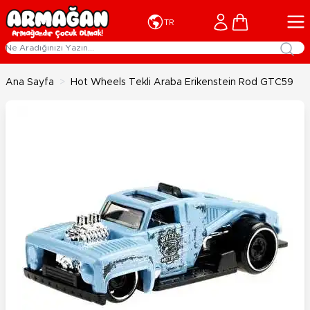
İçeriğe geç
Cart
TR
Ana Sayfa
>
Hot Wheels Tekli Araba Erikenstein Rod GTC59