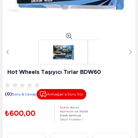
Hot Wheels Taşıyıcı Tırlar BDW60
(0)
Soru & Cevap
Armağan’a Soru Sor
Axess
,
Bonus
,
₺600,00
Maximum
ve
World
Kredi Kartınıza
Taksit Fırsatları !