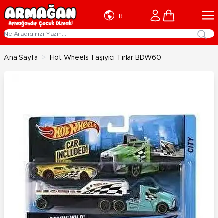
İçeriğe geç
Cart
TR
Ana Sayfa
>
Hot Wheels Taşıyıcı Tırlar BDW60