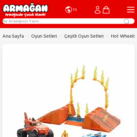
İçeriğe geç
Cart
TR
Ana Sayfa
>
Oyun Setleri
>
Çeşitli Oyun Setleri
>
Hot Wheels 