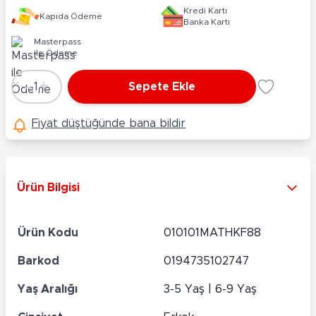
Kredi Kartı
Kapıda Ödeme
Banka Kartı
Masterpass
ile Ödeme
-
+
1
Sepete Ekle
Adet
Fiyat düştüğünde bana bildir
Ürün Bilgisi
Ürün Kodu
010101MATHKF88
Barkod
0194735102747
Yaş Aralığı
3-5 Yaş | 6-9 Yaş