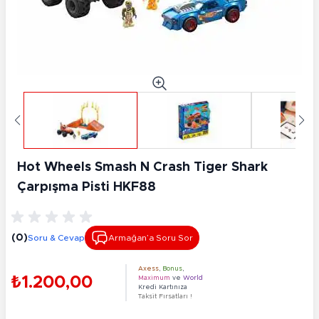
Hot Wheels Smash N Crash Tiger Shark
Çarpışma Pisti HKF88
(0)
Soru & Cevap
Armağan’a Soru Sor
Axess
,
Bonus
,
₺1.200,00
Maximum
ve
World
Kredi Kartınıza
Taksit Fırsatları !