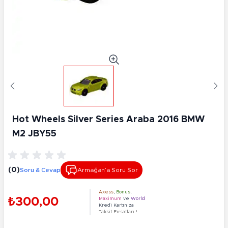
Hot Wheels Silver Series Araba 2016 BMW
M2 JBY55
(0)
Soru & Cevap
Armağan’a Soru Sor
Axess
,
Bonus
,
₺300,00
Maximum
ve
World
Kredi Kartınıza
Taksit Fırsatları !