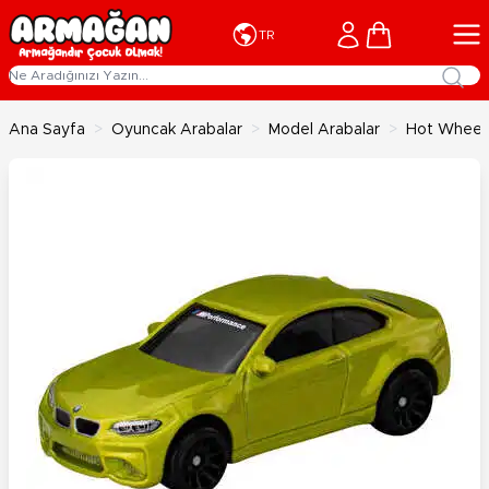
İçeriğe geç
Cart
TR
Ana Sayfa
>
Oyuncak Arabalar
>
Model Arabalar
>
Hot Wheels