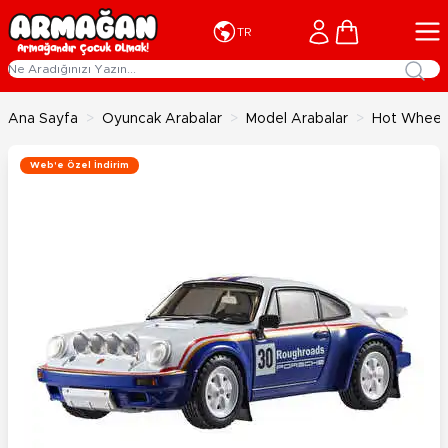
İçeriğe geç
Cart
TR
Ana Sayfa
>
Oyuncak Arabalar
>
Model Arabalar
>
Hot Wheels
Web'e Özel İndirim