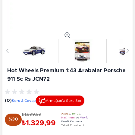
Hot Wheels Premium 1:43 Arabalar Porsche
911 Sc Rs JCN72
(0)
Soru & Cevap
Armağan’a Soru Sor
₺1.899,99
Axess
,
Bonus
,
Maximum
ve
World
%30
₺1.329,99
Kredi Kartınıza
Taksit Fırsatları !