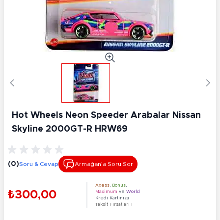
Hot Wheels Neon Speeder Arabalar Nissan
Skyline 2000GT-R HRW69
(0)
Soru & Cevap
Armağan’a Soru Sor
Axess
,
Bonus
,
₺300,00
Maximum
ve
World
Kredi Kartınıza
Taksit Fırsatları !