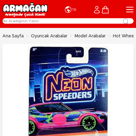
İçeriğe geç
Cart
TR
Ana Sayfa
>
Oyuncak Arabalar
>
Model Arabalar
>
Hot Wheel