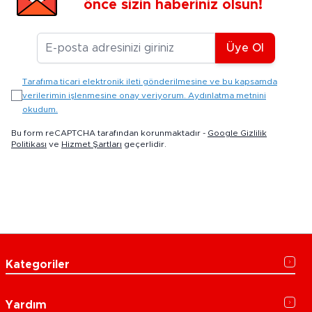
önce sizin haberiniz olsun!
E-posta Adresiniz
Üye Ol
Tarafıma ticari elektronik ileti gönderilmesine ve bu kapsamda
verilerimin işlenmesine onay veriyorum. Aydınlatma metnini
okudum.
Bu form reCAPTCHA tarafından korunmaktadır -
Google Gizlilik
Politikası
ve
Hizmet Şartları
geçerlidir.
Kategoriler
Yardım