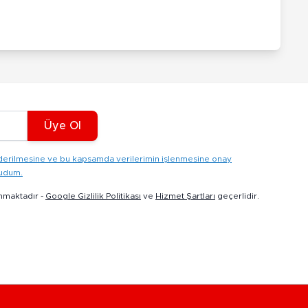
Üye Ol
gönderilmesine ve bu kapsamda verilerimin işlenmesine onay
kudum.
nmaktadır -
Google Gizlilik Politikası
ve
Hizmet Şartları
geçerlidir.