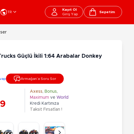
Kayıt Ol
TR
Sepetim
Giriş Yap
Cart
wser
apı Oyuncakları
Kırtasiye - Okul
EGO
Okul Çantaları
ucks Güçlü İkili 1:64 Arabalar Donkey
sini
Beslenme Çantası
ega Bloks
Kalem Çantası
şitli Bloklar
Okul Araç Gereçleri
vap
Armağan’a Soru Sor
Matara
arti ve Özel Günler
10-12 Yaş
13+ Yaş
Kitaplar
Axess
,
Bonus
,
Maximum
ve
World
ostüm
99
Peluşlar
Kredi Kartınıza
rti Malzemeleri
Taksit Fırsatları !
lbaşı Ürünleri
Ty Peluşlar
Fonksiyonel Peluşlar
çık Hava - Spor - Deniz
Lisanslı Peluşlar