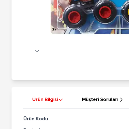
Nerf
Hayvan Figürler
Silahlar
Çeşitli Figürler
Silah Setleri
Koleksiyon Figürler
Kılıç Setleri
Elektronik Ürünler
Ok Setleri
Çeşitli Elektronik Ürünler
Ürün Bilgisi
Müşteri Soruları
Ürün Kodu