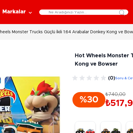
Markalar
eels Monster Trucks Güçlü İkili 1:64 Arabalar Donkey Kong ve Bo
Eğitici Oyuncaklar
Bebekler
Y
Bilim Setleri
Moda Bebekler
L
Hot Wheels Monster Tr
Gelişim Oyuncakları
Et Bebekler
Au
Kong ve Bowser
Oyun Hamurları
Bez Bebekler
M
Fonksiyonlu Bebekler
Çe
Müzik Aletleri
(0)
Soru & Ce
Bebek Evleri
P
3-5 Yaş
6-9 Yaş
Oyuncak Bebek Aksesuarları
₺740,00
Oyunlar
%30
Oyuncak Bebek Setleri
K
₺517,
Pa
Arkadaş - Aile Kutu Oyunları
Kozmetik ve Aksesuar
Yı
Çocuk Kutu Oyunları
Kozmetik ve Güzellik Setleri
Eğitici Oyunlar
A
Aksesuar