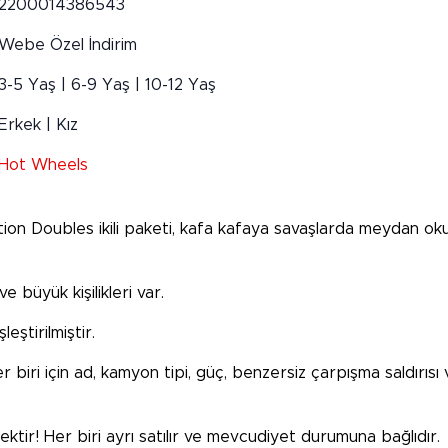
2200014386543
Webe Özel İndirim
3-5 Yaş | 6-9 Yaş | 10-12 Yaş
Erkek | Kız
Hot Wheels
on Doubles ikili paketi, kafa kafaya savaşlarda meydan oku
ve büyük kişilikleri var.
leştirilmiştir.
r biri için ad, kamyon tipi, güç, benzersiz çarpışma saldırı
ktir! Her biri ayrı satılır ve mevcudiyet durumuna bağlıdır.